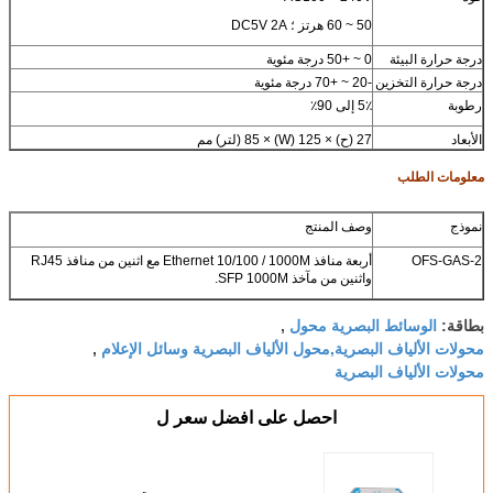
50
~
60 هرتز ؛
DC5V 2A
درجة حرارة البيئة
0
~
+50
درجة مئوية
درجة حرارة التخزين
-20
~
+70
درجة مئوية
رطوبة
5٪ إلى
90٪
الأبعاد
27 (ح) × 125 (W) × 85 (لتر) مم
معلومات الطلب
نموذج
وصف المنتج
OFS-GAS-2
أربعة منافذ Ethernet 10/100 / 1000M مع اثنين من منافذ RJ45
واثنين من مآخذ SFP 1000M.
الوسائط البصرية محول
بطاقة:
,
محولات الألياف البصرية,محول الألياف البصرية وسائل الإعلام
,
محولات الألياف البصرية
احصل على افضل سعر ل