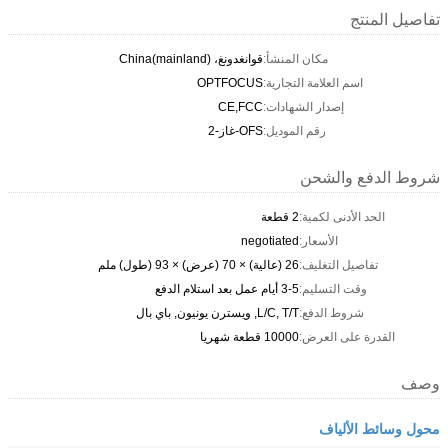
تفاصيل المنتج
مكان المنشأ:
قوانغدونغ، China(mainland)
اسم العلامة التجارية:
OPTFOCUS
إصدار الشهادات:
CE,FCC
رقم الموديل:
OFS-غاز-2
شروط الدفع والشحن
الحد الأدنى لكمية:
2 قطعة
الأسعار:
negotiated
تفاصيل التغليف:
26 (عالية) × 70 (عرض) × 93 (طول) ملم
وقت التسليم:
3-5 أيام عمل بعد استلام الدفع
شروط الدفع:
L/C, T/T, ويسترن يونيون, باي بال
القدرة على العرض:
10000 قطعة شهريا
وصف
محول وسائط الألياف