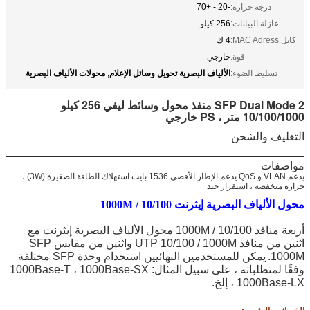
درجة حرارة:
-20 - +70
عازلة البيانات:
256 كيلو
كابل MAC Adress:
4 ك
قوة:
خارجي
الألياف البصرية تحويل وسائل الإعلام
محولات الألياف البصرية
تسليط الضوء:
,
SFP Dual Mode 2 منفذ محول وسائط ليفي 256 كيلو
10/100/1000 متر ، PS خارجي
التغليف والشحن
مواصفات
تفاصيل التعبئة:
وفقا لمتطلبات العملاء
يدعم VLAN و QoS يدعم الإطار الأقصى 1536 بايت استهلاك الطاقة الصغيرة (3W) ،
حرارة منخفضة ، استقرار جيد
تفاصيل التسليم:
3-5 أيام بعد تلقي الدفع
محول الألياف البصرية إيثرنت 10/100 / 1000M
أربعة منافذ 10/100 / 1000M محول الألياف البصرية إيثرنت مع
اثنين من منافذ UTP 10/100 / 1000M واثنين من مقابس SFP
1000M.
يمكن للمستخدمين النهائيين استخدام وحدة SFP مختلفة
وفقًا لمتطلباته ، على سبيل المثال: 1000Base-T ، 1000Base-SX
، 1000Base-LX إلخ.