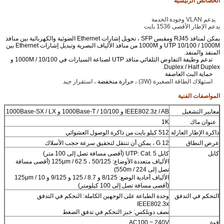
الخصائص الرئيسية
يدعم VLAN وجودة الخدمة
يدعم الإطار الأقصى 1536 بايت
يمكن لمنافذ RJ45 ومقبس SFP ، تحويل
إشارات Ethernet
الضوئية
والكهربائية بين منافذ
UTP 10/100 / 1000M و 1000M من منافذ الألياف البصرية وتبديل إشارات Ethernet بين
المنفذ والمنفذ.
تدعم وظيفة التفاوض التلقائي منافذ UTP لصناعة السيارات في 10/100 / 1000M و
Duplex / Half Duplex.
حماية البث العاصفة
استهلاك الطاقة الصغيرة (3W) ،
حرارة منخفضة
، استقرار جيد
المواصفات الفنية
معايير التشغيل
IEEE802.3z / AB و 10/100 / 1000Base-T و 1000Base-SX / LX
عنوان ماك
1K
ذاكرة الإطار العازلة
512 كيلو بايت من ذاكرة الوصول العشوائي
عرض النطاق
12 G ، يمكن أن تنتقل لتحقيق سرعة حجب الأسلاك
كابل
كابل UTP: Cat.
5 (أقصى مسافة تصل إلى 100 متر)
الألياف متعددة الأوضاع: 50/125 ، 62.5 / 125μm (أقصى مسافة
تصل إلى 224 / 550m)
الألياف أحادية الوضع: 8/125 و 8.7 / 125 و 9/125 و 10 / 125μm
(أقصى مسافة تصل إلى 100 كيلومتر)
التحكم في التدفق
وحدة الطباعة على الوجهين الكاملة: التحكم في التدفق
IEEE802.3x
نصف
دوبلكس: خبز التحكم في تدفق الضغط
قوة
240V
~
AC100