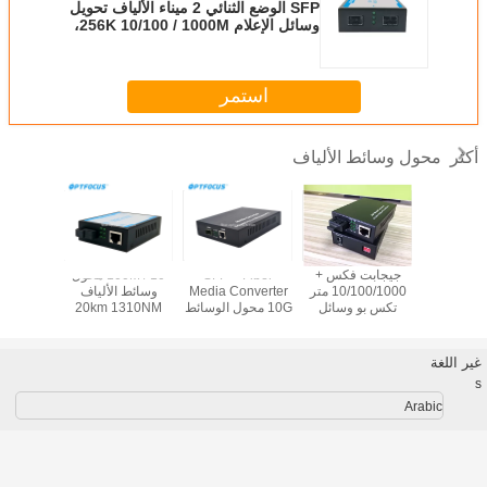
SFP الوضع الثنائي 2 ميناء الألياف تحويل
وسائل الإعلام 256K 10/100 / 1000M،
الخارجية PS
استمر
محول وسائط الألياف
أكثر
Fiber M
جيجابت فكس +
SFP + Fiber
10 / 100M محول
Price
Conver
10/100/1000 متر
Media Converter
وسائط الألياف
 switch
10/100/1
تكس بو وسائل
10G محول الوسائط
20km 1310NM
5 Port 4
LFP 80 km 
الإعلام تحويل،
البصرية يدعم
نموذج واحد من
 Network
Gigabit , 
مصغرة 2 ميناء
التوصيل السريع
الألياف ل FTTH
h poe
الألياف تحويل
 gigabit
غير اللغة
وسائل الإعلام
tch
s
Arabic