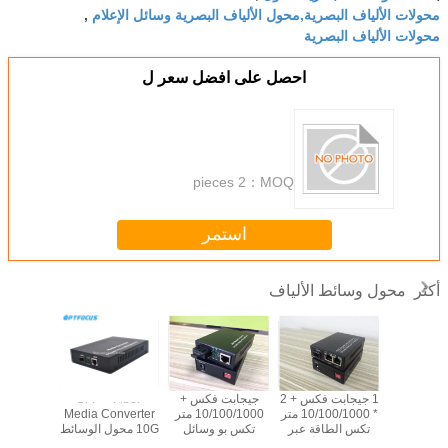
محولات الألياف البصرية,محول الألياف البصرية وسائل الإعلام
,
محولات الألياف البصرية
احصل على افضل سعر ل
2 pieces
MOQ：
استمر
محول وسائط الألياف
أكثر
100M Bidi 20km
1 جيجابت فكس + 2
جيجابت فكس +
SFP + Fiber
SC Fiber
* 10/100/1000 متر
10/100/1000 متر
Media Converter
وسائط ا
Convert
تكس الطاقة عبر
تكس بو وسائل
10G محول الوسائط
1310nm 
إيثرنت بو الألياف
الإعلام تحويل،
البصرية يدعم
نموذج و