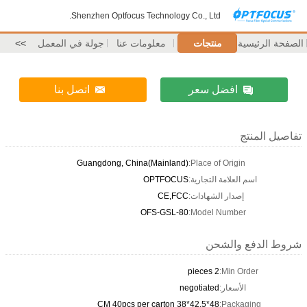
Shenzhen Optfocus Technology Co., Ltd.
الصفحة الرئيسية
منتجات
معلومات عنا
جولة في المعمل
>>
افضل سعر
اتصل بنا
تفاصيل المنتج
Guangdong, China(Mainland)
Place of Origin:
اسم العلامة التجارية:
OPTFOCUS
إصدار الشهادات:
CE,FCC
OFS-GSL-80
Model Number:
شروط الدفع والشحن
2 pieces
Min Order:
الأسعار:
negotiated
48*42.5*38 CM 40pcs per carton
Packaging: