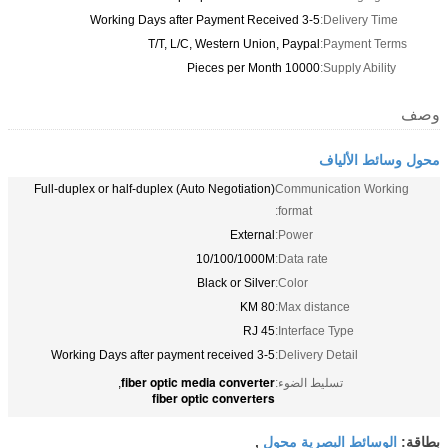
3-5 Working Days after Payment Received
Delivery Time:
T/T, L/C, Western Union, Paypal
Payment Terms:
10000 Pieces per Month
Supply Ability:
وصف
محول وسائط الألياف
Full-duplex or half-duplex (Auto Negotiation)
Communication Working
format:
External
Power:
10/100/1000M
Data rate:
Black or Silver
Color:
80 KM
Max distance:
RJ 45
Interface Type:
3-5 Working Days after payment received
Delivery Detail:
fiber optic media converter
تسليط الضوء:
,
fiber optic converters
الوسائط البصرية محول
بطاقة:
,