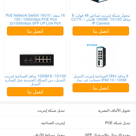
محول شبكة إيثرنت صناعي 48 فولت 8
16 منفذ PoE Network Switch 16x10 /
منافذ 10/100 / 1000M للأمان / CCTV /
100 / 1000mbps POE Port
2x1000mbps SFP UP Link Port
IP Camera
اتصل بنا
اتصل بنا
6 منافذ ONV الصناعية إيثرنت التبديل
10/100 / 1000M 8 منافذ الصناعية إيثرنت
IP40 10 / 100M جيجابت غير مدار
التبديل، دين السكك الحديدية جبل المدارة
التبديل
اتصل بنا
اتصل بنا
تحويل الألياف البصرية
تبديل شبكة إيثرنت
تبديل شبكة POE
إيثرنت الصناعية
وحدة الإرسال والاستقبال SFP
محول وسائط الألياف