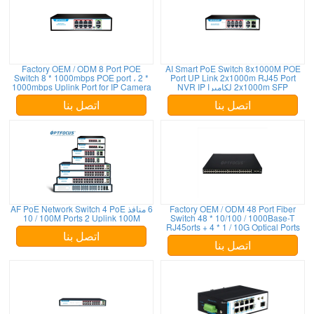
Factory OEM / ODM 8 Port POE
AI Smart PoE Switch 8x1000M POE
Switch 8 * 1000mbps POE port ، 2 *
Port UP Link 2x1000m RJ45 Port
2x1000m SFP لكاميرا NVR IP
1000mbps Uplink Port for IP Camera
NVR
اتصل بنا
اتصل بنا
Factory OEM / ODM 48 Port Fiber
6 منافذ AF PoE Network Switch 4 PoE
10 / 100M Ports 2 Uplink 100M
Switch 48 * 10/100 / 1000Base-T
RJ45orts + 4 * 1 / 10G Optical Ports
اتصل بنا
اتصل بنا