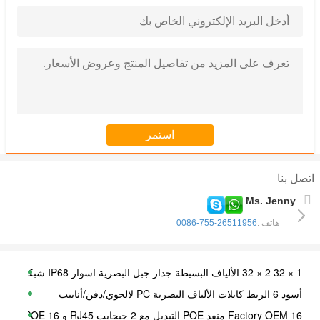
اتصل بنا
Ms. Jenny
هاتف :
0086-755-26511956
1 × 32 2 × 32 الألياف البسيطة جدار جبل البصرية اسوار IP68 شبكة الأسود
أسود 6 الربط كابلات الألياف البصرية PC لالجوي/دفن/أنابيب
Factory OEM 16 منفذ POE التبديل مع 2 جيجابت RJ45 و 16 100mbps POE منفذ لكاميرا CCTV NVR IP