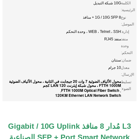
الكلمة
10G شبكة التبديل
الرئيسية:
نوع
8 1G / 10G SFP + منافذ
الموصل:
إدارة:
WEB ، Telnet ، SSH ، وحدة التحكم
منفذ
منفذ RJ45
وحدة
التحكم:
ضمان:
سنتان
معدل
10 جرام
الإرسال:
محول الألياف الضوئية 7 وات 20 جيجابت في الثانية ، محول الألياف الضوئية
تسليط
FTTH 1000M ، محول شبكة إيثرنت LAN 120 كجم
الضوء:
FTTH 1000M Optical Fiber Switch
,
,
120KM Ethernet LAN Network Switch
L3 مُدار 8 منافذ Gigabit / 10G Uplink
SFP + Port Smart Network الصناعية