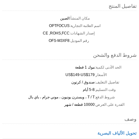
فاصيل المنتج
مكان المنشأ:
الصين
اسم العلامة التجارية:
OPTFOCUS
إصدار الشهادات:
CE ,ROHS,FCC
رقم الموديل:
OFS-M3XF8
روط الدفع والشحن
الحد الأدنى لكمية:
موك 1 قطعة
الأسعار:
US$149-US$179
تفاصيل التغليف:
صندوق / كرتون
وقت التسليم:
5-8 أيام
شروط الدفع:
T / T ، ويسترن يونيون ، موني جرام ، باي بال
القدرة على العرض:
10000 قطعة / شهر
صف
حويل الألياف البصرية