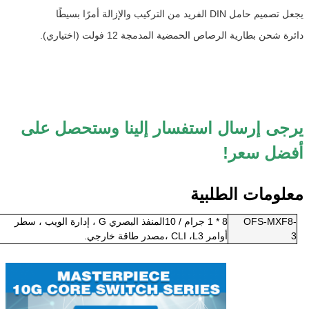
عل تصميم حامل DIN الفريد من التركيب والإزالة أمرًا بسيطًا
ائرة شحن بطارية الرصاص الحمضية المدمجة 12 فولت (اختياري).
رجى إرسال استفسار إلينا وستحصل على
فضل سعر!
علومات الطلبية
-
OFS-MXF8
8 * 1 جرام / 1
0
المنفذ البصري G ، إدارة الويب ، سطر
3
أوامر CLI ،
L3 ،
مصدر طاقة خارجي.