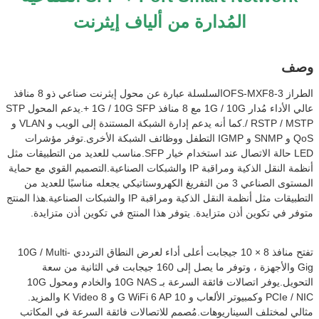
المُدارة من ألياف إيثرنت
صف
لطراز OFS-MXF8
-3
السلسلة عبارة عن محول إيثرنت صناعي ذو 8 منافذ
عالي الأداء مُدار 1G / 10G مع 8 منافذ 1G / 10G SFP +.يدعم المحول STP
/ RSTP / MSTP.كما أنه يدعم إدارة الشبكة المستندة إلى الويب و VLAN و
QoS و SNMP و IGMP التطفل ووظائف الشبكة الأخرى.توفر مؤشرات
LED حالة الاتصال عند استخدام خيار SFP.مناسب للعديد من التطبيقات مثل
أنظمة النقل الذكية ومراقبة IP والشبكات الصناعية.التصميم القوي مع حماية
المستوى الصناعي 3 من التفريغ الكهروستاتيكي يجعله مناسبًا للعديد من
التطبيقات مثل أنظمة النقل الذكية ومراقبة IP والشبكات الصناعية.هذا المنتج
توفر في تكوين أذن متزايدة. يتوفر هذا المنتج في تكوين أذن متزايدة.
تفتح منافذ 8 × 10 جيجابت أعلى أداء لعرض النطاق الترددي 10G / Multi-
Gig والأجهزة ، وتوفر ما يصل إلى 160 جيجابت في الثانية من سعة
التحويل.يوفر اتصالات فائقة السرعة بـ 10G NAS والخادم ومحول 10G
PCIe / NIC وكمبيوتر الألعاب و 10 G WiFi 6 AP و 8 K Video والمزيد.
ثالي لمختلف السيناريوهات.مُصمم للاتصالات فائقة السرعة في المكاتب