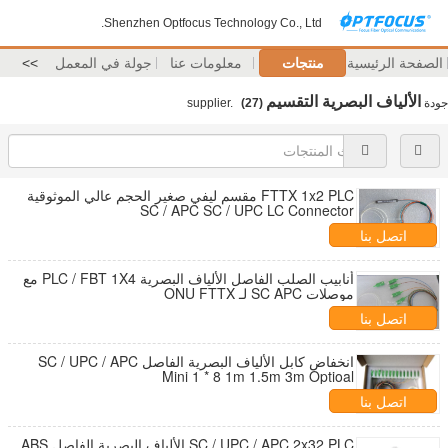
Shenzhen Optfocus Technology Co., Ltd.
الصفحة الرئيسية
منتجات
معلومات عنا
جولة في المعمل
>>
الألياف البصرية التقسيم
جودة
supplier.
(27)
FTTX 1x2 PLC مقسم ليفي صغير الحجم عالي الموثوقية
SC / APC SC / UPC LC Connector
اتصل بنا
أنابيب الصلب الفاصل الألياف البصرية PLC / FBT 1X4 مع
موصلات SC APC لـ ONU FTTX
اتصل بنا
انخفاض كابل الألياف البصرية الفاصل SC / UPC / APC
Mini 1 * 8 1m 1.5m 3m Optioal
اتصل بنا
SC / UPC / APC 2x32 PLC الألياف البصرية الفاصل ABS