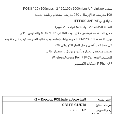
منفذ POE 8 * 10 / 100mbps ، 2 * 10/100 / 1000mbps UP-Link port
100 متر مسافة الإرسال ، 250 متر بعد استخدام وظيفة التمديد
متوافق مع IEEE802.3AF / AT
الطاقة الكاملة: 120 وات (52 فولت 2.3 أمبير)
جميع المنافذ مدعومة من خلال الوجه التلقائي MDI / MDIX والتفاوض الذاتي
توريد 8 قطعة 10 / 100Mpbs حزمة بيانات إعادة توجيه عالية السرعة تكيفية غير مفقودة.
كل منفذ كحد أقصى.وصل التيار الكهربائي 30W.
تصميم منخفض الحرارة ، آمن وموثوق ، استقرار عالي
التطبيق: ² Wireless Access Point² IP Camera
² IP Phone² شبكات الكمبيوتر
اسم المنتج
8
ميناء
جيجابت
نشيط
POE سويت
ج
ح
(8 + 2)
موديل المنتج
OFS-PE-GT2DT8
رقم التعريف
1/2 + ، 3 / 6-