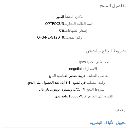
تفاصيل المنتج
مكان المنشأ:
الصين
اسم العلامة التجارية:
OPTFOCUS
إصدار الشهادات:
CE
رقم الموديل:
OFS-PE-GT2DT8
شروط الدفع والشحن
الحد الأدنى لكمية:
1pcs
الأسعار:
negotiated
تفاصيل التغليف:
حزمة تصدير القياسية البائع
وقت التسليم:
في غضون 1-3 أيام بعد الحصول على الدفع
شروط الدفع:
L/C, T/T, ويسترن يونيون, باي بال
القدرة على العرض:
10000PCS واحد شهر
وصف
تحويل الألياف البصرية