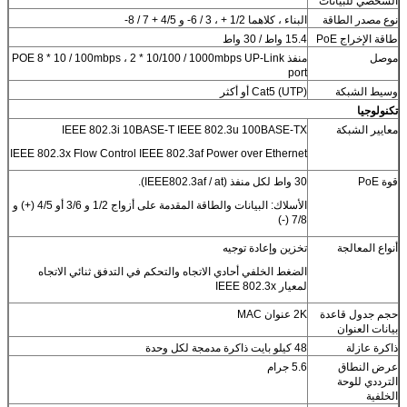
الشخصي للبيانات
نوع مصدر الطاقة
البناء ، كلاهما 1/2 + ، 3 / 6- و 4/5 + 7 / 8-
طاقة الإخراج PoE
15.4 واط / 30 واط
موصل
منفذ POE 8 * 10 / 100mbps ، 2 * 10/100 / 1000mbps UP-Link
port
وسيط الشبكة
Cat5 (UTP) أو أكثر
تكنولوجيا
معايير الشبكة
IEEE 802.3i 10BASE-T IEEE 802.3u 100BASE-TX
IEEE 802.3x Flow Control IEEE 802.3af Power over Ethernet
قوة PoE
30 واط لكل منفذ (IEEE802.3af / at).
الأسلاك: البيانات والطاقة المقدمة على أزواج 1/2 و 3/6 أو 4/5 (+) و
7/8 (-)
أنواع المعالجة
تخزين وإعادة توجيه
الضغط الخلفي أحادي الاتجاه والتحكم في التدفق ثنائي الاتجاه
لمعيار IEEE 802.3x
حجم جدول قاعدة
2K عنوان MAC
بيانات العنوان
ذاكرة عازلة
48 كيلو بايت ذاكرة مدمجة لكل وحدة
عرض النطاق
5.6 جرام
الترددي للوحة
الخلفية