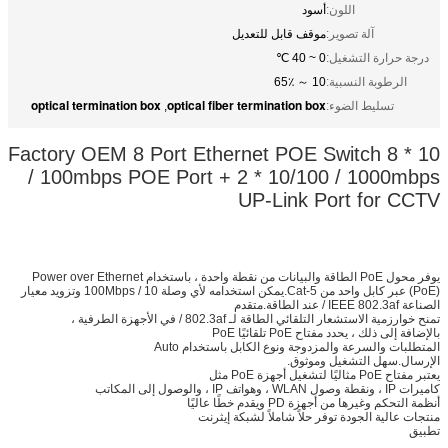
اللون:
أسود
آلة تصوير:
موقف قابل للتعديل
درجة حرارة التشغيل:
0 ~ 40 ℃
الرطوبة النسبية:
10 ～ 65٪
optical termination box
optical fiber termination box
تسليط الضوء:
,
Factory OEM 8 Port Ethernet POE Switch 8 * 10
/ 100mbps POE Port + 2 * 10/100 / 1000mbps
UP-Link Port for CCTV
يوفر محول PoE الطاقة والبيانات من نقطة واحدة ، باستخدام Power over Ethernet
(PoE) عبر كابل واحد من Cat-5.يمكن استخدامه لأي وصلة 10 / 100Mbps وتزويد معيار
الصناعة IEEE 802.3af / عند الطاقة.متقدم
تمنح خوارزمية الاستشعار التلقائي الطاقة لـ 802.3af / في الأجهزة الطرفية ،
بالإضافة إلى ذلك ، يحدد مفتاح PoE تلقائيًا PoE
المتطلبات والسرعة والمزدوجة ونوع الكابل باستخدام Auto
الإرسال.سهل التشغيل وموثوق.
يعتبر مفتاح PoE مثاليًا لتشغيل أجهزة PoE مثل
كاميرات IP ، ونقطة وصول WLAN ، وهواتف IP ، والوصول إلى المكاتب
أنظمة التحكم وغيرها من أجهزة PD ويقدم خطًا عاليًا
منتجات عالية الجودة توفر حلاً شاملاً لشبكة إيثرنت
تطبيق