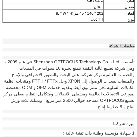
أمان
CE / CCC
ضمان
سنتان
أبعاد
202 * 140 * 45 مم (L * W * H)
وزن
1.1 كجم
معلومات الشركة
تأسست Shenzhen OPTFOCUS Technology Co. ، Ltd في عام 2009 ،
وهي شركة تصنيع عالية التقنية تتمتع بخبرة 10 سنوات في المبيعات
والخدمات العالمية.تركز شركتنا على البحث والتطوير الاحترافي والإنتاج
والمبيعات لمعدات الوصول إلى XPON وحل FTTH / FTTx ومنتجات أنظمة
الكابلات السلبية.نحن ملتزمون أيضًا بتقديم خدمات OEM و ODM مخصصة
لموزعي الاتصالات العالمية ومشغلي الاتصالات ومتكامل النظام.يغطي مركز
تصنيع OPTFOCUS مساحة حوالي 2500 متر مربع ، ويمتلك ثلاث ورش
إنتاج و 9 خطوط إنتاج.
ميزة شركتنا:
1 شهادة مؤسسة وطنية ذات تقنية عالية ؛