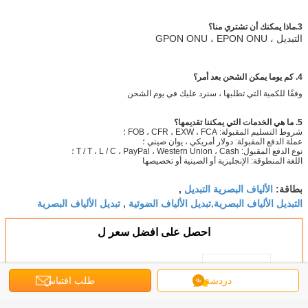
3.ماذا يمكنك أن تشتري منا؟
التبديل ، GPON ONU ، EPON ONU
4. كم يوما يمكن الشحن بعد أمر؟
وفقًا للكمية التي تطلبها ، سنرد عليك في يوم الشحن
5. ما هي الخدمات التي يمكننا تقديمها؟
شروط التسليم المقبولة: FOB ، CFR ، EXW ، FCA ؛
عملة الدفع المقبولة: دولار أمريكي ، يوان صيني ؛
نوع الدفع المقبول: T / T ، L / C ، PayPal ، Western Union ، Cash ؛
اللغة المنطوقة: الإنجليزية أو الصينية أو تخصيصها
الألياف البصرية التبديل
بطاقة:
,
التبديل الألياف البصرية,تبديل الألياف الضوئية
تبديل الألياف البصرية
,
احصل على افضل سعر ل
دردشة
طلب اقتباس
Factory OEM 8 Port Ethernet POE
Switch 8 * 10 / 100mbps POE Port
+ 2 * 10/100 / 1000mbps UP-Link