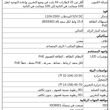
شبكة الكمون
أقل من 20 لإطارات 64 بايت في وضع التخزين وإعادة التوجيه لنقل
100 ميجابت في الثانية إلى 100 ميجابت في الثانية
قوة
إدخال
52V DC المدخلات 110V-250V
استهلاك الطاقة
15.4 واط لكل منفذ (IEEE802.af)
PoE
حماية التيار الزائد
الحالي
ميكانيكي
غلاف
معدن
تثبيت
سطح المكتب / الرف المتصاعد
واجهه المستخدم
مؤشرات LED
النظام: الطاقة ، الطاقة القصوى PoE
لكل منفذ: ارتباط ، نشاط ، سرعة ، PoE نشط ، خطأ PoE
مواصفات البيئة
درجة حرارة
-10-55 (32-104 ℉)
التشغيل
درجة حرارة التخزين
-40-70 (14-158 ℉)
رطوبة العملية
90٪ رطوبة نسبية قصوى ، بدون تكاثف
رطوبة التخزين
95٪ رطوبة نسبية قصوى ، بدون تكاثف
موافقة الجهات الرقابية
ISO
صنعت في منشأة ISO9001