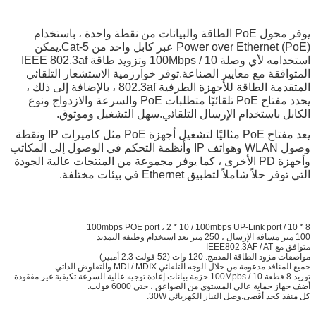
يوفر محول PoE الطاقة والبيانات من نقطة واحدة ، باستخدام
Power over Ethernet (PoE) عبر كابل واحد من Cat-5.يمكن
استخدامه لأي وصلة 10 / 100Mbps وتزويد طاقة IEEE 802.3af
المتوافقة مع معايير الصناعة.توفر خوارزمية الاستشعار التلقائي
المتقدمة الطاقة للأجهزة الطرفية 802.3af ، بالإضافة إلى ذلك ،
يحدد مفتاح PoE تلقائيًا متطلبات PoE والسرعة والازدواج ونوع
الكابل باستخدام الإرسال التلقائي.سهل التشغيل وموثوق.
يعد مفتاح PoE مثاليًا لتشغيل أجهزة PoE مثل كاميرات IP ونقطة
وصول WLAN وهواتف IP وأنظمة التحكم في الوصول إلى المكاتب
وأجهزة PD الأخرى ، كما يوفر مجموعة من المنتجات عالية الجودة
التي توفر حلاً شاملاً لتطبيق Ethernet في بيئات مختلفة.
8 * 10 / 100mbps POE port ، 2 * 10 / 100mbps UP-Link port
100 متر مسافة الإرسال ، 250 متر بعد استخدام وظيفة التمديد
متوافق مع IEEE802.3AF / AT
مواصفات مزود الطاقة المدمج: 120 وات (52 فولت 2.3 أمبير)
جميع المنافذ مدعومة من خلال الوجه التلقائي MDI / MDIX والتفاوض الذاتي
توريد 8 قطعة 10 / 100Mpbs حزمة بيانات إعادة توجيه عالية السرعة تكيفية غير مفقودة.
أضف جهاز حماية عالي المستوى من الصواعق ، حتى 6000 فولت.
كل منفذ كحد أقصى.وصل التيار الكهربائي 30W.