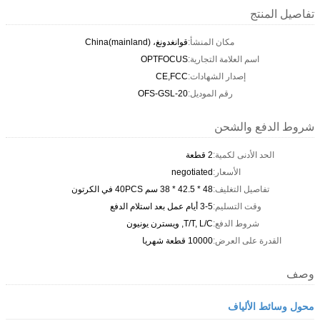
تفاصيل المنتج
مكان المنشأ:
قوانغدونغ، China(mainland)
اسم العلامة التجارية:
OPTFOCUS
إصدار الشهادات:
CE,FCC
رقم الموديل:
OFS-GSL-20
شروط الدفع والشحن
الحد الأدنى لكمية:
2 قطعة
الأسعار:
negotiated
تفاصيل التغليف:
48 * 42.5 * 38 سم 40PCS في الكرتون
وقت التسليم:
3-5 أيام عمل بعد استلام الدفع
شروط الدفع:
T/T, L/C, ويسترن يونيون
القدرة على العرض:
10000 قطعة شهريا
وصف
محول وسائط الألياف