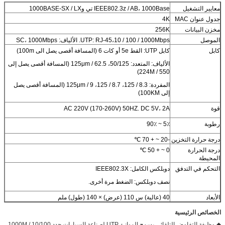
معايير التشغيل
IEEE802.3z / AB، 1000Base تي و1000BASE-SX / LX
جدول عنوان MAC
4K
مخزن البيانات
256K
الموصل
UTP: RJ-45،10 / 100 / 1000Mbps. الألياف: SC، 1000Mbps
كابل
كابل UTP: القط 5e أو كات 6 (المسافة أقصى يصل الى 100m)
الألياف: المتعدد: 50/125، 62.5 / 125μm (المسافة أقصى يصل إلى
550 / 224M)
المفردة: 8.3 / 125، 8.7 / 125، 9 / 125μm (المسافة أقصى يصل
إلى 100KM)
قوة
AC 220V (170-260V) 50HZ. DC 5V، 2A
رطوبة
5٪ ~ 90٪
درجة حرارة التخزين
-20 ~ + 70 ℃
درجة الحرارة
0 ~ + 50 ℃
المحيطة
التحكم في التدفق
دوبلكس الكامل: IEEE802.3X
نصف دوبلكس: الضغط مرة أخرى.
الأبعاد
40 (عالية) س 110 (عرض) × 140 (طول) ملم
الخصائص الرئيسية
◆ وظيفة التفاوض التلقائي يسمح الموانئ UTP لصناعة السيارات حدد 10/100 / 1000M