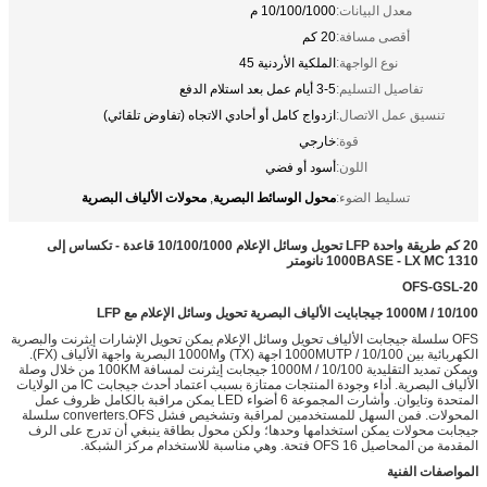
معدل البيانات:
10/100/1000 م
أقصى مسافة:
20 كم
نوع الواجهة:
الملكية الأردنية 45
تفاصيل التسليم:
3-5 أيام عمل بعد استلام الدفع
تنسيق عمل الاتصال:
ازدواج كامل أو أحادي الاتجاه (تفاوض تلقائي)
قوة:
خارجي
اللون:
أسود أو فضي
محول الوسائط البصرية
محولات الألياف البصرية
تسليط الضوء:
,
20 كم طريقة واحدة LFP تحويل وسائل الإعلام 10/100/1000 قاعدة - تكساس إلى
1000BASE - LX MC 1310 نانومتر
OFS-GSL-20
10/100 / 1000M جيجابايت الألياف البصرية تحويل وسائل الإعلام مع LFP
OFS سلسلة جيجابت الألياف تحويل وسائل الإعلام يمكن تحويل الإشارات إيثرنت والبصرية
الكهربائية بين 10/100 / 1000MUTP اجهة (TX) و1000M البصرية واجهة الألياف (FX).
ويمكن تمديد التقليدية 10/100 / 1000M جيجابت إيثرنت لمسافة 100KM من خلال وصلة
الألياف البصرية. أداء وجودة المنتجات ممتازة بسبب اعتماد أحدث جيجابت IC من الولايات
المتحدة وتايوان. وأشارت المجموعة 6 أضواء LED يمكن مراقبة بالكامل ظروف عمل
المحولات. فمن السهل للمستخدمين لمراقبة وتشخيص فشل converters.OFS سلسلة
جيجابت محولات يمكن استخدامها وحدها؛ ولكن محول بطاقة ينبغي أن تدرج على الرف
المقدمة من المحاصيل OFS 16 فتحة. وهي مناسبة للاستخدام مركز الشبكة.
المواصفات الفنية