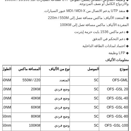
والازدواج الكامل أو نصف المزدوجة.
◆ منفذ UTP يدعم الاتصال من MDI / MDI-X عبور السيارات.
◆ المتعدد الألياف: ماكس مسافة تصل إلى 220m / 550M
المفردة الألياف: ماكس مسافة تصل إلى 100KM
◆ دعم ماكس 1536 بايت حزمة إيثرنت
◆ دعم التحكم في التدفق
◆ اعتماد امدادات الطاقة الداخلية
◆ LFP وظيفة
معلومات الألياف
نموذج
الموصل
نوع من الألياف
المسافة ماكس
الطول ا
OFS-GML
SC
المتعدد
220 / 550M
850NM
OFS -GSL 20
SC
وضع فردي
20KM
310NM
OFS -GSL-40
SC
وضع فردي
40KM
310NM
OFS -GSL-60
SC
وضع فردي
60KM
310NM
OFS -GSL-80
SC
وضع فردي
80KM
1550nm
OFS -GSL-100
SC
وضع فردي
100KM
1550nm