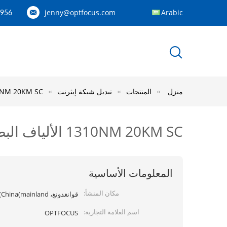
jenny@optfocus.com
Arabic
1956
منزل
المنتجات
تبديل شبكة إيثرنت
1310NM 20KM SC الألياف البصرية التبديل، من 10Mbps / 100Mbps تبدي
1310NM 20KM SC الألياف البصرية التبديل، من 10Mbps / 100Mbps تبديل الألياف 12G الوضع واحدة
المعلومات الأساسية
مكان المنشأ:
قوانغدونغ، China(mainland)
اسم العلامة التجارية:
OPTFOCUS