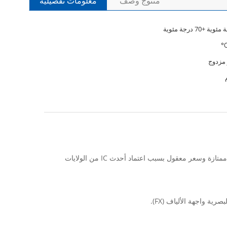
منتوج وصف
معلومات تفصيلية
 مزدوج
يوفر OFS-SF1T4 سلسلة واحدة 100M الموانئ الألياف البصرية واثنين من الموانئ UTP 10 / 100M. هو يمتلك المنتج من أداء مستقر، ونوعية ممتازة وسعر معقول بسبب اعتماد أحدث IC من الولايات