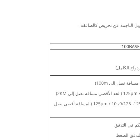
حويل الناجمة عن تحريض كالصاعقة.
الألياف (المفردة): 8/125، 8.7 / 125، 9/125، 10 / 125μm (المسافة أقصى يصل
لتدفق الضغط