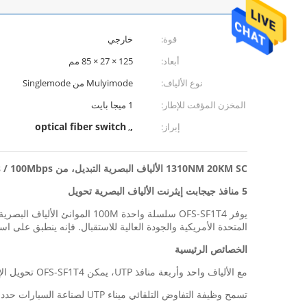
قوة:
خارجي
أبعاد:
125 × 27 × 85 مم
نوع الألياف:
Mulyimode من Singlemode
ذاكرة المخزن المؤقت للإطار:
1 ميجا بايت
optical fiber switch
,
إبراز:
,
1310NM 20KM SC الألياف البصرية التبديل، من 10Mbps / 100Mbps تبديل الألياف 12G الوضع واحدة
5 منافذ جيجابت إيثرنت الألياف البصرية تحويل
المتحدة الأمريكية والجودة العالية للاستقبال. فإنه ينطبق على ا
الخصائص الرئيسية
مع الألياف واحد وأربعة منافذ UTP، يمكن OFS-SF1T4 تحويل الإشارات إيثرنت والبصرية الكهربائية ما بين 10 / 100MUTP اجهة (TX) و100M البصرية واجهة الألياف (FX).
تسمح وظيفة التفاوض التلقائي ميناء UTP لصناعة السيارات حدد 10M أو 100M، والازدواج الكامل أو نصف المزدوجة.