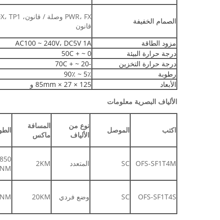
الصمام الخفيفة
قانون
مزود الطاقة
AC100 ~ 240V، DC5V 1A
درجة حرارة البيئة
0 ~ + 50C
درجة حرارة التخزين
-20 ~ + 70C
رطوبة
5٪ ~ 90٪
الأبعاد
125 × 27 × 85mm و
الألياف البصرية معلومات
نوع من
المسافة
اكتب
الموصل
الطو
الألياف
ماكس
OFS-SF1T4M
SC
المتعدد
2KM
0NM
OFS-SF1T4S
SC
وضع فردي
20KM
0NM