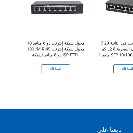
7 واط 20 جيجابت في الثانية 20
محول شبكة إيثرنت ذو 8 منافذ 10
كم L2 محول الألياف البصرية 8
/ 100M RJ45 محول شبكة إيثرنت
SFP 10/100 / 
ذو 8 منافذ لشبكة ISP FTTH
لمشروع TV
ﺘﺼﻟ ﺍﻶﻧ
ﺎﺘﺼﻟ ﺍﻶﻧ
ﺎﺘ
تابعنا على