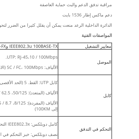
مراقبة تدفق الدعم والبث حماية العاصفة
دعم ماكس إطار 1536 بايت
الدائرة الداخلية الرعد منعت يمكن أن يقلل كثيرا من الضرر لت
المواصفات الفنية
معايير التشغيل
IEEE802.3u 100BASE-TX و100BASE-FX
UTP: RJ-45،10 / 100Mbps.
الموصل
الألياف: SC / FC، 100Mbps (الازدواج الكامل)
كابل UTP: القط. 5 (الحد الأقصى مسافة تصل الى 100m)
الألياف (المتعدد): 50/125، 62.5 / 125μm (الحد الأقصى مسافة تصل إلى 2KM)
كابل
إلى 100KM)
كامل دوبلكس: IEEE802.3x التحكم في التدفق
التحكم في التدفق
نصف دوبلكس: خبز التحكم في ا