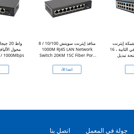
 إيثرنت FTTH سعة
8 منافذ إيثرنت سويتش 10/100 /
تحويل 480 جيجابت في الثانية ، 16
1000M RJ45 LAN Network
Switch 20KM 1SC Fiber Port
منفذ 1 1000Mbps
for ISP
ﺎﺘﺼﻟ ﺍﻶﻧ
ﺎ
جولة في المعمل
اتصل بنا