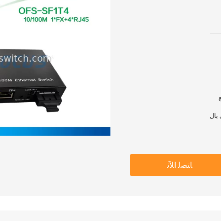
ﺎﺘﺼﻟ ﺍﻶﻧ