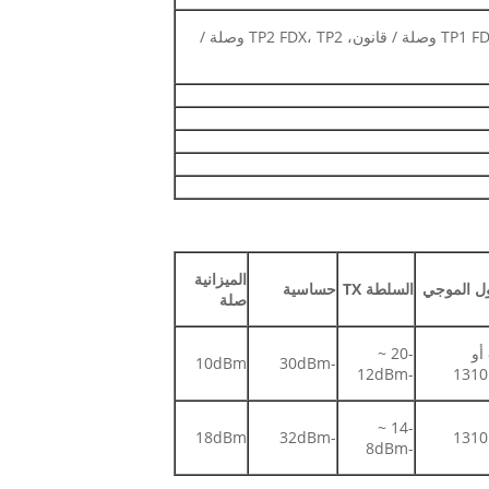
PWR، FX وصلة / قانون، TP1 FDX، TP1 وصلة / قانون، TP2 FDX، TP2 وصلة /
الميزانية
ل الموجي
السلطة TX
حساسية
صلة
850 أو
-20 ~
10dBm
-30dBm
-12dBm
131
-14 ~
18dBm
-32dBm
131
-8dBm