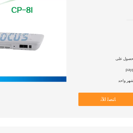
ﺎﺘﺼﻟ ﺍﻶﻧ