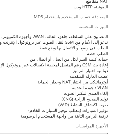
NAT متقاطع
الصوتية، HTTP ويب
المصادقة حساب المستخدم باستخدام MD5
الميزات المحسنة
المصابيح على السلطة، جاهز، الحالة، WAN، وأجهزة الكمبيوتر، جي إس إم
ندعو إلى الأمام من GSM لنقل الصوت عبر بروتوكول الإنترنت ولGSM
الطلب في وضع أو الاتصال بها وضع فقط
الطلب خطة
حماية كلمة السر لكل من اتصال أو اتصال من
إعادة بث GSM رقم المتصل لمحطة الاتصالات عبر بروتوكول الإنترنت
دينامية اختيار الترميز
غضب العازلة المتقدمة
أوتوماتيكي من اجتياز NAT وجدار الحماية
VLAN / جودة الخدمة
إلغاء الصدى لمكبر الصوت
توليد الضجيج الراحة (CNG)
صوت اكتشاف النشاط (VAD)
توفير السيارات (يتطلب توفير السيارات الخادم)
ترقية البرامج الثابتة من واجهة المستخدم الرسومية
الأجهزة المواصفات