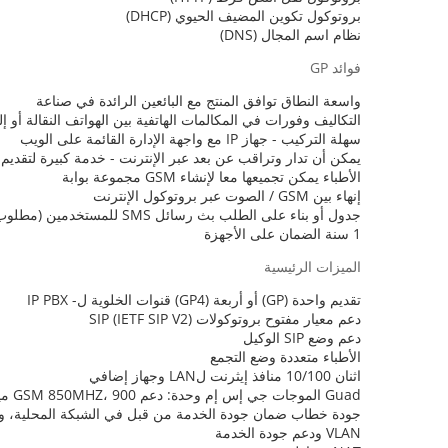
بروتوكول تكوين المضيف الحيوي (DHCP)
نظام اسم المجال (DNS)
فوائد GP
واسعة النطاق توافق المنتج مع البائعين الرائدة في صناعة
التكاليف وفورات في المكالمات الهاتفية بين الهواتف النقالة أو إلى N
سهلة التركيب - جهاز IP مع واجهة الإدارة القائمة على الويب
يمكن أن تدار وتراقب عن بعد عبر الإنترنت - خدمة كبيرة لتقدي
الأطباء يمكن تجميعها معا لإنشاء GSM مجموعة بوابة
إنهاء بين GSM / الصوت عبر بروتوكول الإنترنت
جدول أو بناء على الطلب بث رسائل SMS للمستخدمين (مطلوب الخادم SMS إضافية)
1 سنة الضمان على الأجهزة
الميزات الرئيسية
تقديم واحدة (GP) أو أربعة (GP4) قنوات الخلوية ل- IP PBX
دعم معيار مفتوح بروتوكولات SIP (IETF SIP V2)
دعم وضع SIP الوكيل
الأطباء متعددة وضع التجمع
اثنان 10/100 منافذ إيثرنت لLAN وجهاز إضافي
Guad الموجات جي إس إم وحدة: دعم GSM 850MHZ، 900 ميغاهرتز و 1800 ميغاهرتز، 1900MHz و
جودة خطاب ضمان جودة الخدمة من قبل في الشبكة المحلية، وط
VLAN ودعم جودة الخدمة