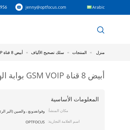
jenny@optfocus.com
Arabic
1956
منزل
المنتجات
سلك تصحيح الألياف
أبيض 8 قناة GSM VOIP بوابة الهاتف SIP وضع الوكيل 12 محول فولت 500 مللي أمبير AC DC
أبيض 8 قناة GSM VOIP بوابة الهاتف SIP وضع الوكيل 12 محول فولت 500 مللي أمبير AC DC
المعلومات الأساسية
مكان المنشأ:
وقوانغدونغ ، والصين (البر الر
اسم العلامة التجارية:
OPTFOCUS