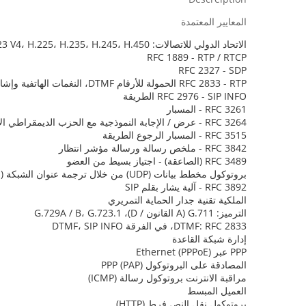
المعايير المعتمدة
الاتحاد الدولي للاتصالات: H.323 V4، H.225، H.235، H.245، H.450
RFC 1889 - RTP / RTCP
RFC 2327 - SDP
RFC 2833 - RTP الحمولة للأرقام DTMF، النغمات الهاتفية وإشارات الهاتفية
RFC 2976 - SIP INFO الطريقة
RFC 3261 - المسبار
RFC 3264 - عرض / الإجابة النموذجية مع الحزب الديمقراطي الاجتماعي
RFC 3515 - المسبار الرجوع الطريقة
RFC 3842 - ملخص رسالة ورسالة مؤشر انتظار
RFC 3489 (الصاعقة) - اجتياز بسيط من العضو
بروتوكول مخطط بيانات (UDP) من خلال ترجمة عنوان الشبكة (ناتس)
RFC 3892 - آلية يشار بقلم SIP
الملكية تقنية جدار الحماية التمريري
الترميز: G.711 (A القانون / D)، G.729A / B، G.723.1
DTMF: RFC 2833، في الفرقة DTMF، SIP INFO
إدارة شبكة القاعدة
PPP عبر Ethernet (PPPoE)
المصادقة على البروتوكول PPP (PAP)
مراقبة الانترنت بروتوكول رسالة (ICMP)
العميل المبسط
بروتوكول نقل النص فرط (HTTP)