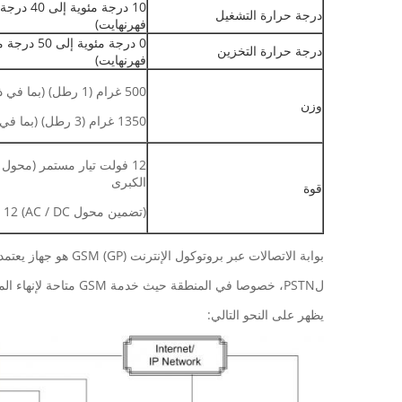
درجة حرارة التشغيل
فهرنهايت)
درجة حرارة التخزين
فهرنهايت)
500 غرام (1 رطل) (بما في ذلك AC / DC محول) للGP
وزن
1350 غرام (3 رطل) (بما في ذلك AC / DC محول) للGP4
الكبرى
قوة
(تضمين محول AC / DC) 12 فولت 2000 مللي أمبير لGP4
بوابة الاتصالات عبر بروتوكول الإنترنت GSM (GP) هو جهاز يعتمد على بروتوكول الإنترنت التي تمكن الاتصالات عبر بروتوكول الإنترنت الواردة والصادرة والمكالمات الخلوية GSM. وهو بديل رائع
لPSTN، خصوصا في المنطقة حيث خدمة GSM متاحة لإنهاء المكالمة عبر بروتوكول الإنترنت. وهناك مجموعة نموذجية متروك
يظهر على النحو التالي: