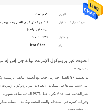
الوزن:
كجم 0.40
درجة حرارة التشغيل:
درجة فهرنهايت)
بروتوكول:
SIP / H.323
ftta fiber
,
إبراز:
,
الصوت عبر بروتوكول الإنترنت بوابة جي إس إم مع Attenna الداخلية، 8 قناة، دعم P / H.323
OFS-GP8I
تم تصميم GP للعمل جنبا إلى جنب مع أنظمة الهاتف الرئيسية وIP-PBX لتوفير اتصالات GSM. التوافق واسعة من سباق الجائزة الكبرى يجعلها خيارا مثاليا
التي سيتم نشرها في شبكات الاتصالات عبر بروتوكول الإنترنت بنية مفتوحة متعددة البائعين.
نشر الخدمة حيث قد لا تكون خط PSTN العادية متاحة بسهولة. توفر بوابة جي إس إم أيضا
وفورات كبيرة في استخدام والبنية التحتية وتكاليف الصيانة مقارنة PSTN التقليدي
Descreiption