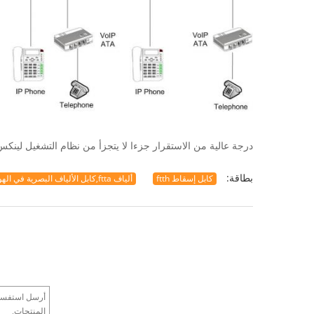
درجة عالية من الاستقرار جزءا لا يتجزأ من نظام التشغيل لينكس في ا
بطاقة:
كابل إسقاط ftth
ألياف ftta,كابل الألياف البصرية في الهواء الطلق