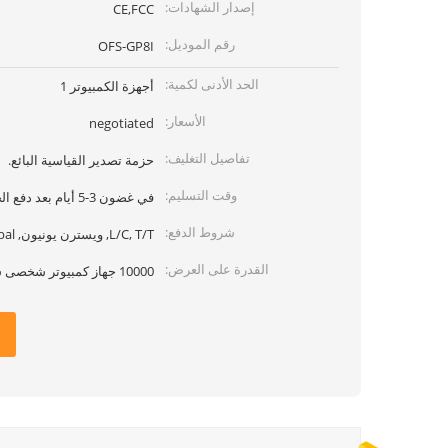
إصدار الشهادات:
CE,FCC
رقم الموديل:
OFS-GP8I
الحد الأدنى لكمية:
أجهزة الكمبيوتر 1
الأسعار:
negotiated
تفاصيل التغليف:
حزمة تصدير القياسية البائع.
وقت التسليم:
في غضون 3-5 أيام بعد دفع الحصول على
شروط الدفع:
L/C, T/T, ويسترن يونيون, paypal
القدرة على العرض:
10000 جهاز كمبيوتر شخصى شهر واحد