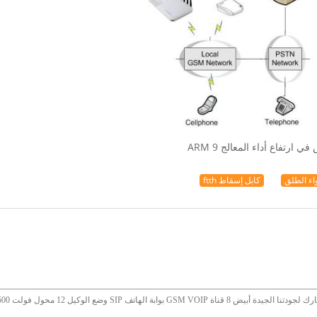
رتفاع أداء المعالج ARM 9
كابل إسقاط ftth