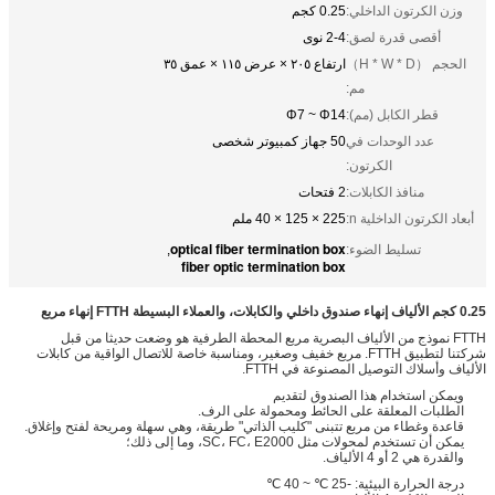
وزن الكرتون الداخلي:
0.25 كجم
أقصى قدرة لصق:
2-4 نوى
الحجم （H * W * D）
ارتفاع ٢٠٥ × عرض ١١٥ × عمق ٣٥
مم:
قطر الكابل (مم):
Φ7 ~ Φ14
عدد الوحدات في
50 جهاز كمبيوتر شخصى
الكرتون:
منافذ الكابلات:
2 فتحات
أبعاد الكرتون الداخلية n:
225 × 125 × 40 ملم
optical fiber termination box
تسليط الضوء:
,
fiber optic termination box
0.25 كجم الألياف إنهاء صندوق داخلي والكابلات، والعملاء البسيطة FTTH إنهاء مربع
FTTH نموذج من الألياف البصرية مربع المحطة الطرفية هو وضعت حديثا من قبل
شركتنا لتطبيق FTTH. مربع خفيف وصغير، ومناسبة خاصة للاتصال الواقية من كابلات
الألياف وأسلاك التوصيل المصنوعة في FTTH.
ويمكن استخدام هذا الصندوق لتقديم
الطلبات المعلقة على الحائط ومحمولة على الرف.
قاعدة وغطاء من مربع تتبنى "كليب الذاتي" طريقة، وهي سهلة ومريحة لفتح وإغلاق.
يمكن أن تستخدم لمحولات مثل SC، FC، E2000، وما إلى ذلك؛
والقدرة هي 2 أو 4 الألياف.
درجة الحرارة البيئية: -25 ℃ ~ 40 ℃