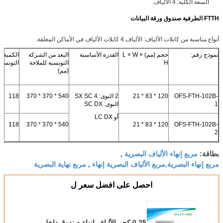
السعة الكلية: 4 الألياف.
FTTH الطرفية صندوق ورقة البيانات
أنواع مناسبة من كابلات الألياف: الألياف 4 كابلات الألياف في الأماكن المغلقة.
نموذج رقم:
حجم (مم) L × W ×
القدرة الأساسية
البعد من الشركة
الكمية /
H
التونسية للملاحة
التونسية
(مم)
OFS-FTH-102B-
120 * 83 * 21
2 النوى: SX SC 4
540 * 370 * 370
118
1
النوى: SC DX
أو LC DX
118
540 * 370 * 370
120 * 83 * 21
OFS-FTH-102B-
2
مربع إنهاء الألياف البصرية
بطاقة:
,
مربع إنهاء البصرية,مربع الألياف البصرية إنهاء
مربع نهاية البصرية
,
احصل على افضل سعر ل
0.25 كجم الألياف إنهاء صندوق داخلي