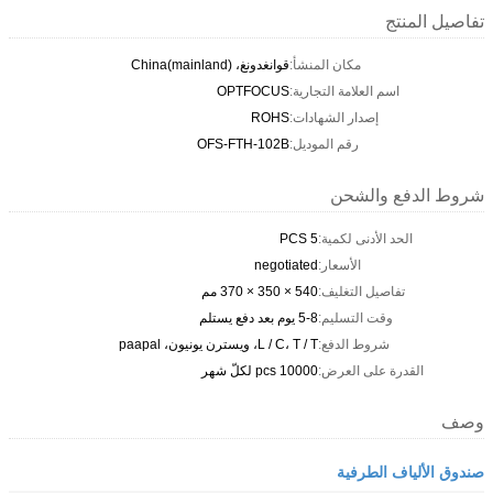
تفاصيل المنتج
مكان المنشأ:
قوانغدونغ، China(mainland)
اسم العلامة التجارية:
OPTFOCUS
إصدار الشهادات:
ROHS
رقم الموديل:
OFS-FTH-102B
شروط الدفع والشحن
الحد الأدنى لكمية:
5 PCS
الأسعار:
negotiated
تفاصيل التغليف:
540 × 350 × 370 مم
وقت التسليم:
5-8 يوم بعد دفع يستلم
شروط الدفع:
L / C، T / T، ويسترن يونيون، paapal
القدرة على العرض:
10000 pcs لكلّ شهر
وصف
صندوق الألياف الطرفية