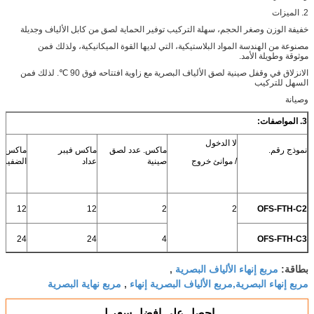
2. الميزات
خفيفة الوزن وصغر الحجم، سهلة التركيب توفير الحماية لصق من كابل الألياف وجديلة
مصنوعة من الهندسة المواد البلاستيكية، التي لديها القوة الميكانيكية، ولذلك فمن
موثوقة وطويلة الأمد.
الانزلاق في وقفل صينية لصق الألياف البصرية مع زاوية افتتاحه فوق 90 ​​℃. لذلك فمن
السهل للتركيب
وصيانة
3. المواصفات:
لا الدخول
نموذج رقم.
ماكس. عدد لصق
ماكس فيبر
ماكس. ع
/ موانئ خروج
صينية
عداد
الضفيرة
12
12
2
2
OFS-FTH-C2
24
24
4
OFS-FTH-C3
مربع إنهاء الألياف البصرية
بطاقة:
,
مربع إنهاء البصرية,مربع الألياف البصرية إنهاء
مربع نهاية البصرية
,
احصل على افضل سعر ل