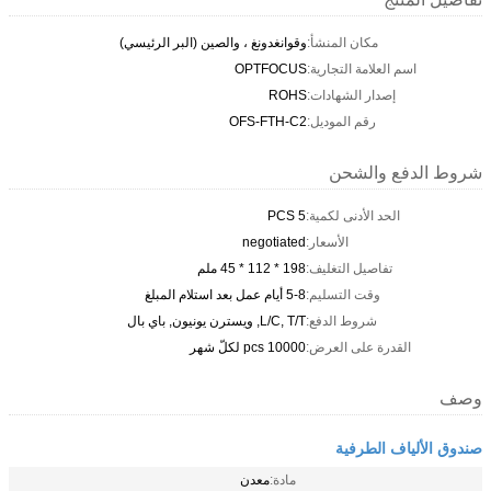
مكان المنشأ:
وقوانغدونغ ، والصين (البر الرئيسي)
اسم العلامة التجارية:
OPTFOCUS
إصدار الشهادات:
ROHS
رقم الموديل:
OFS-FTH-C2
شروط الدفع والشحن
الحد الأدنى لكمية:
5 PCS
الأسعار:
negotiated
تفاصيل التغليف:
198 * 112 * 45 ملم
وقت التسليم:
5-8 أيام عمل بعد استلام المبلغ
شروط الدفع:
L/C, T/T, ويسترن يونيون, باي بال
القدرة على العرض:
10000 pcs لكلّ شهر
وصف
صندوق الألياف الطرفية
مادة:
معدن