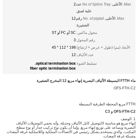
Max.
الأعلى.
No of Splice Tray
عدد
2
علبة لصق
:
Max.
الأعلى.
No. of pigtail
رقم
12
الضفيرة
:
محول ماكس.:
SC أو FC أو ST
رقم المحول:
3
الأبعاد (مم) (طول × عرض × ارتفاع):
198 * 112 * 45
عدد الألياف:
12
optical termination box
تسليط الضوء:
,
fiber optic termination box
ماء FTTH البسيطة الألياف البصرية إنهاء مربع 12 المخرج الضفيرة
OFS-FTH-C2
FTTH مربع المحطة الطرفية البسيطة
OFS-FTH-C2 و C3
1. الوصف
إنهاء مربع هو مناسبة لالتوصيل كابل الألياف وجديلة، وأنه يحمي التوصيلات الألياف
البصرية ويساعد على توزيع إنهاء مربع. وإما أن يكون نوع تركيب جدار أو نوع سطح
المكتب، والذي يستخدم بشكل رئيسي في الاتصالات السلكية واللاسلكية غرفة المعدات
وشبكة غرفة المعدات.