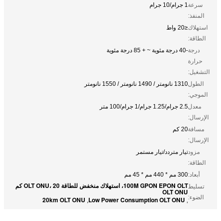
سرعة
1 جرام/10 جرام
المنفذ:
استهلاك
≤20 واط
الطاقة:
درجة
-40 درجة مئوية ~ + 85 درجة مئوية
حرارة
التشغيل:
الطول
1310 نانومتر / 1490 نانومتر / 1550 نانومتر
الموجي:
معدل
2.5 جرام/1.25 جرام/1 جرام/100 متر
الإرسال:
مسافة
20 كم
الإرسال:
مزود
تيار متردد/تيار مستمر
الطاقة:
أبعاد:
300 مم * 440 مم * 45 مم
100M GPON EPON OLT، استهلاك منخفض للطاقة OLT ONU، 20 كم
تسليط
OLT ONU
الضوء:
20km OLT ONU
Low Power Consumption OLT ONU
,
,