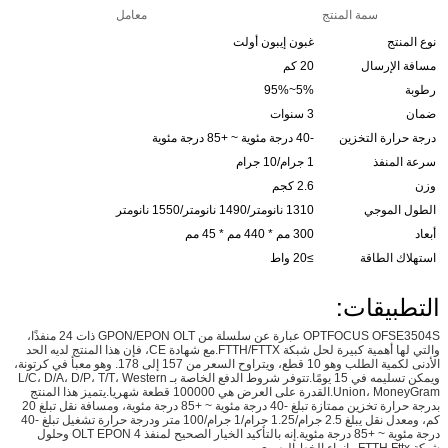
سمة المنتج
معامل
نوع المنتج
غبون إيبون أولت
مسافة الإرسال
20 كم
رطوبة
5%~95%
ضمان
3 سنوات
درجة حرارة التخزين
-40 درجة مئوية ~ +85 درجة مئوية
سرعة المنفذ
1 جرام/10 جرام
وزن
2.6 كجم
الطول الموجي
1310 نانومتر/1490 نانومتر/1550 نانومتر
أبعاد
300 مم * 440 مم * 45 مم
استهلاك الطاقة
≥20 واط
التطبيقات:
OPTFOCUS OFSE3504S عبارة عن سلسلة من GPON/EPON OLT ذات 24 منفذًا،
والتي لها أهمية كبيرة لحل شبكة FTTH/FTTX.مع شهادة CE، فإن هذا المنتج لديه الحد
الأدنى لكمية الطلب وهو 10 قطع، ويتراوح السعر من 157 إلى 178. وهو معبأ في كرتونة،
ويمكن تسليمه في 15 يومًا.تتوفر شروط الدفع الخاصة بـ L/C، D/A، D/P، T/T، Western
Union، MoneyGram.القدرة على العرض هي 100000 قطعة شهريا.يتميز هذا المنتج
بدرجة حرارة تخزين ممتازة تبلغ -40 درجة مئوية ~ +85 درجة مئوية، ومسافة نقل تبلغ 20
كم، ومعدل نقل يبلغ 2.5 جرام/1.25 جرام/1 جرام/100 متر ودرجة حرارة تشغيل تبلغ -40
درجة مئوية ~ +85 درجة مئوية.إنه بالتأكيد الخيار الصحيح لمنفذ OLT EPON 4 وحلول
شبكة FTTH Fttx وإنهاء الخط البصري.