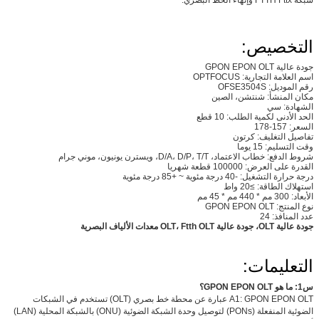
التخصيص:
جودة عالية GPON EPON OLT
اسم العلامة التجارية: OPTFOCUS
رقم الموديل: OFSE3504S
مكان المنشأ: شنتشن، الصين
الشهادة: سي
الحد الأدنى لكمية الطلب: 10 قطع
السعر: 157-178
تفاصيل التغليف: كرتون
وقت التسليم: 15 يوما
شروط الدفع: خطاب الاعتماد، D/A، D/P، T/T، ويسترن يونيون، موني جرام
القدرة على العرض: 100000 قطعة شهريا
درجة حرارة التشغيل: -40 درجة مئوية ~ +85 درجة مئوية
استهلاك الطاقة: ≥20 واط
الأبعاد: 300 مم * 440 مم * 45 مم
نوع المنتج: GPON EPON OLT
عدد المنافذ: 24
جودة عالية OLT، جودة عالية OLT، Ftth OLT معدات الألياف البصرية
التعليمات:
س1: ما هو GPON EPON OLT؟
A1: GPON EPON OLT عبارة عن محطة خط بصري (OLT) تستخدم في الشبكات
الضوئية المنفعلة (PONs) لتوصيل وحدة الشبكة الضوئية (ONU) بالشبكة المحلية (LAN)