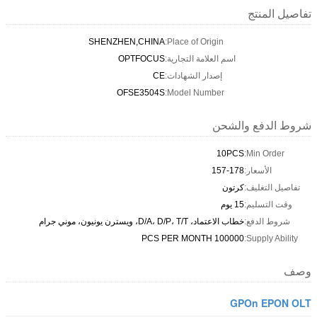
تفاصيل المنتج
SHENZHEN,CHINA
Place of Origin:
اسم العلامة التجارية:
OPTFOCUS
إصدار الشهادات:
CE
OFSE3504S
Model Number:
شروط الدفع والشحن
10PCS
Min Order:
الأسعار:
157-178
تفاصيل التغليف:
كرتون
وقت التسليم:
15 يوم
شروط الدفع:
خطاب الاعتماد، D/A، D/P، T/T، ويسترن يونيون، موني جرام
100000 PCS PER MONTH
Supply Ability:
وصف
GPOn EPON OLT