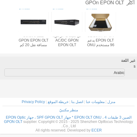
GPOn EPON OLT
أكثر
4 منافذ OLT Epon
CE 20km GPON
حل شبكات الرطوبة
منفذ 1G/10G
300 مم * 440 مم *
EPON OLT يدعم
AC/DC GPON
GPON EPON OLT
TX
45 مم الرطوبة 5٪
96 مستخدم ONU
EPON OLT
مسافة نقل 20 كم
-
مع 1310nm /
5%-95%
300 مم * 440 مم *
LT ≥20W
1490nm / 1550nm
45 مم الأبعاد
غير اللغة
s
Arabic
منزل
|
معلومات عنا
|
اتصل بنا
|
خريطة الموقع
|
Privacy Policy
منظر مكتبيّ
الصين 3 طبقات EPON OLT ONU ، 4 * جهاز SPF GPON OLT ، جهاز EPON Optic
GPON OLT
supplier. Copyright © 2015 - 2025 Shenzhen Optfocus Technology
Co., Ltd..
All rights reserved. Developed by
ECER