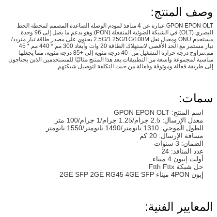
وصف المنتج:
GPON EPON OLT عبارة عن 4 منافذ لمودم الوصلة الصاعدة المصمم لمحطة الخط
البصري (OLT) في الشبكة الضوئية المنفعلة (PON).وهو يدعم ما يصل إلى 96 وحدة
مستخدم ONU ومعدل نقل 2.5G/1.25G/1G/100M.يحتوي على مصدر طاقة تيار متردد/
تيار مستمر مع الحد الأقصى لاستهلاك الطاقة 20 وات وأبعاد 300 مم * 440 مم * 45
مم.تتراوح درجة حرارة التشغيل من -40 درجة مئوية إلى +85 درجة مئوية، مما يجعلها
مناسبة لمجموعة واسعة من التطبيقات.يعد هذا المنتج مثاليًا للمستخدمين الذين يحتاجون
إلى طريقة فعالة وموثوقة وفعالة من حيث التكلفة لتوصيل شبكتهم.
سمات:
اسم المنتج: GPON EPON OLT
معدل الإرسال: 2.5 جرام/1.25 جرام/1 جرام/100 متر
الطول الموجي: 1310 نانومتر/1490 نانومتر/1550 نانومتر
مسافة الإرسال: 20 كم
الضمان: 3 سنوات
عدد المنافذ: 24
أولت إيبون 4 ميناء
حل شبكة Ftth Fttx
إبون 4PON ميناء 2GE SFP 2GE RG45 4GE SFP
المعايير الفنية: