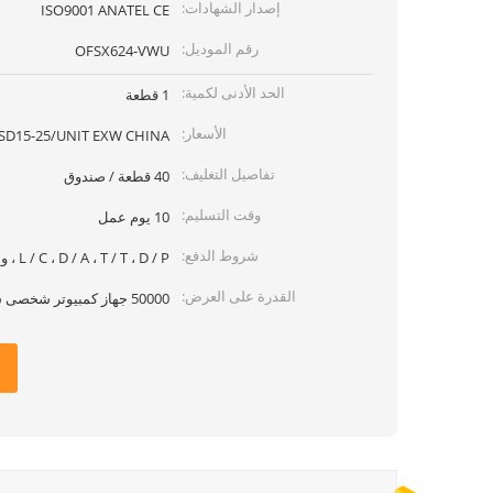
إصدار الشهادات:
ISO9001 ANATEL CE
رقم الموديل:
OFSX624-VWU
الحد الأدنى لكمية:
1 قطعة
الأسعار:
SD15-25/UNIT EXW CHINA
تفاصيل التغليف:
40 قطعة / صندوق
وقت التسليم:
10 يوم عمل
شروط الدفع:
L / C ، D / A ، T / T ، D / P ، ويسترن يونيون ، موني جرام
القدرة على العرض:
50000 جهاز كمبيوتر شخصى شهريا