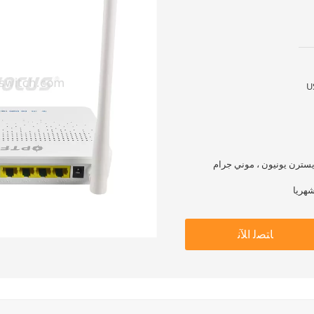
U
ﺎﺘﺼﻟ ﺍﻶﻧ