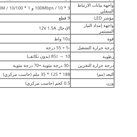
واجهة بيانات الارتباط
3 * 10 / 100Mbps و 1 * 10/100 / 1000M واجهة إيثرنت للتفاوض التلقائي ، واجهة RJ45
السفلي
مؤشر LED
9 قطع
واجهة إمداد التيار
الإدخال 12V 1.5A
المستمر
قوة
≤10 واط
درجة حرارة التشغيل
-5 + 55 درجة
10 ～ 85٪ (بدون تكاثف)
رطوبة
درجة حرارة التخزين
-30 درجة مئوية +70 درجة مئوية
البعد (مم)
188 * 125 * 35 ملم (حاسب مركزي)
وزن
0.5 كجم (حاسب مركزي)