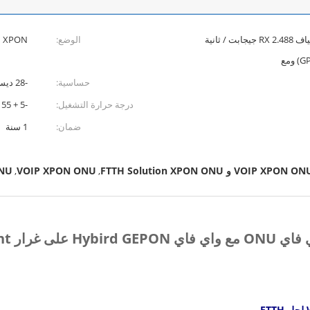
1 واجهة XPON ， SC أحادي وضع الألياف RX 2.488 جيجابت / ثانية
الوضع:
XPON
حساسية:
-28 ديسيبل ميلي واط
درجة حرارة التشغيل:
-5 + 55 درجة
ضمان:
1 سنة
ONU
VOIP XPON ONU
,
,