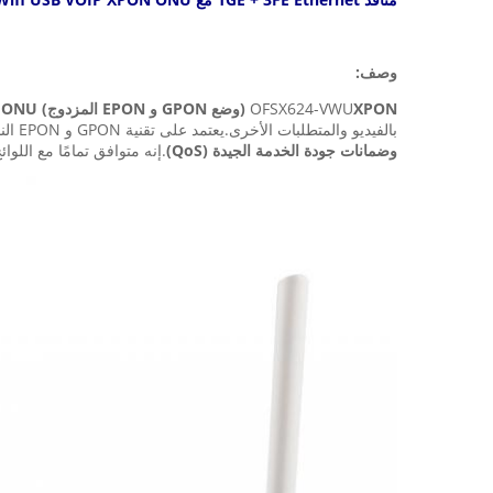
وصف:
XPON (وضع GPON و EPON المزدوج) ONU
OFSX624-VWU
بالفيديو والمتطلبات الأخرى.يعتمد على تقنية GPON و EPON الناضجة ، ولديه
وضمانات جودة الخدمة الجيدة (QoS)
.إنه متوافق تمامًا مع اللوائح الفنية GPON و EPON مثل متطلبات ITU-T G.984.x و IEEE802.3ah.يمك