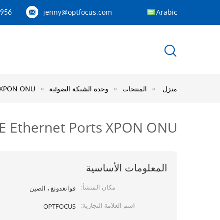
jenny@optfocus.com
Arabic
1956
منزل
المنتجات
وحدة الشبكة الضوئية
net Ports XPON ONU
1GE 3FE Ethernet Ports XPON ONU مع fi USB VOIP
المعلومات الأساسية
مكان المنشأ:
قوانغدونغ ، الصين
اسم العلامة التجارية:
OPTFOCUS