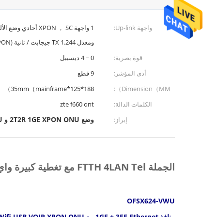
واجهة Up-link:
ومعدل TX 1.244 جيجابت / ثانية (GPON) ومع
قوة بصرية:
0 ~ 4 ديسيبل
أدى المؤشر:
9 قطع
188*125*35mm（mainframe）
Dimension（MM）:
الكلمات الدالة:
zte f660 ont
وضع 2T2R 1GE XPON ONU و VOIP XPON ONU و FTTH Solution XPON ONU
إبراز:
الجملة FTTH 4LAN Tel مع تغطية كبيرة واي فاي ONU مع واي فاي Hybird GEPON على غرار zte f660 ont
OFSX624-VWU
منافذ 1GE + 3FE Ethernet مع Wifi USB VOIP XPON ONU لحل FTTH