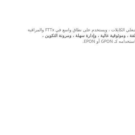
.إنه مصمم لتلبية احتياجات خدمة التشغيل الثلاثي لمشغلي الشبكات الثابتة أو مشغلي الكابلات ، ويستخدم على نطاق واسع في FTTx والمراقبة
ة ، وموثوقية عالية ، وإدارة سهلة ، ومرونة التكوين ،