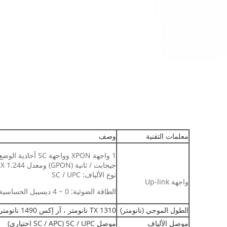
معلمات التقنية
وصف
نوع الألياف: SC / UPC
واجهة Up-link
الطاقة الضوئية: 0 ~ 4 ديسيبل الحساسية: -28 ديسيبل أمان: آلية مصادقة ONU
الطول الموجي (نانومتر)
TX 1310 نانومتر ، آر إكس 1490 نانومتر
موصل الألياف
موصل SC / UPC (SC / APC اختياري)