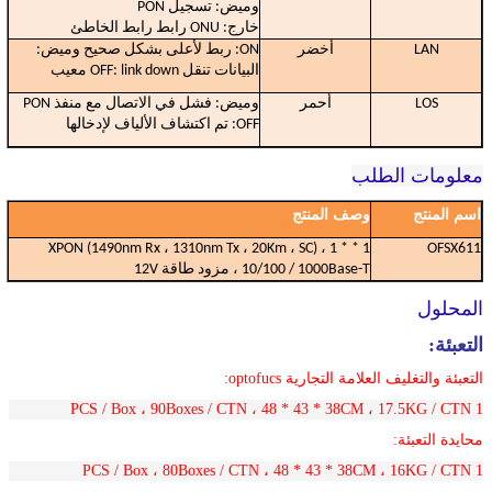
وميض: تسجيل PON
خارج: ONU رابط رابط الخاطئ
LAN
أخضر
ON: ربط لأعلى بشكل صحيح وميض:
البيانات تنقل OFF: link down معيب
LOS
أحمر
وميض: فشل في الاتصال مع منفذ PON
OFF: تم اكتشاف الألياف لإدخالها
معلومات الطلب
اسم المنتج
وصف المنتج
1 * XPON (1490nm Rx ، 1310nm Tx ، 20Km ، SC) ، 1 *
OFSX611
10/100 / 1000Base-T ، مزود طاقة 12V
المحلول
التعبئة:
التعبئة والتغليف العلامة التجارية optofucs:
48 * 43 * 38CM ، 17.5KG / CTN
1 PCS / Box ، 90Boxes / CTN ،
محايدة التعبئة:
48 * 43 * 38CM ، 16KG / CTN
1 PCS / Box ، 80Boxes / CTN ،