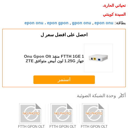
تحياتي الحارة،
السيدة كوينتي
epon onu ، epon gpon
gpon onu
epon onu
بطاقة:
,
,
احصل على افضل سعر ل
FTTH 1GE 1 منفذ Onu Gpon Olt
جهاز 1.25G لون أبيض متوافق ZTE
Fiberhome
استمر
وحدة الشبكة الضوئية
أكثر
TH GPON OLT
ODM FTTH
FTTH GPON OLT
FTTH GPON OLT
FTT