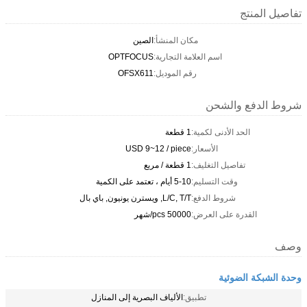
تفاصيل المنتج
مكان المنشأ:
الصين
اسم العلامة التجارية:
OPTFOCUS
رقم الموديل:
OFSX611
شروط الدفع والشحن
الحد الأدنى لكمية:
1 قطعة
الأسعار:
USD 9~12 / piece
تفاصيل التغليف:
1 قطعة / مربع
وقت التسليم:
5-10 أيام ، تعتمد على الكمية
شروط الدفع:
L/C, T/T, ويسترن يونيون, باي بال
القدرة على العرض:
50000 pcs/شهر
وصف
وحدة الشبكة الضوئية
تطبيق:
الألياف البصرية إلى المنازل