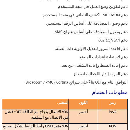
دعم لتكوين وضع العمل في منفذ المستخدم
دعم MDI-MDIX الكشف التلقائي في منفذ المستخدم.
دعم وصول المصادقة على أساس الرقم التسلسلي
دعم وصول المصادقة على أساس عنوان MAC
دعم 802.1Q VLAN
دعم قاعدة المرور لتعديل الأولوية ذات الصلة.
دعم لاستعادة إعدادات المصنع
دعم إعادة الضبط وإعادة التشغيل عن بعد
دعم الموت إنذار اللحظات انقطاع
التوافق التام مع OLT بناءً على شرائح Broadcom / PMC / Cortina.
معلومات الصمام
رمز
اللون
المعنى
PWR
أخضر
ON: الاتصال بنجاح مع الطاقة OFF: فشل
في الاتصال مع السلطة
PON
أخضر
ON: منفذ ONU رابط الرابط بشكل صحيح