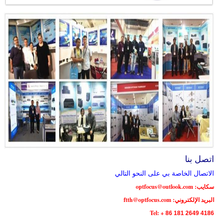
اتصل بنا
الاتصال الخاصة بي على النحو التالي
سكايب: optfocus@outlook.com
البريد الإلكتروني: ftth@optfocus.com
Tel: +
86 181 2649 4186