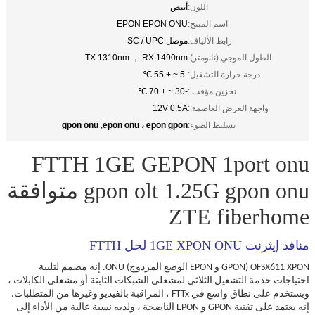
اللون:
أبيض
اسم المنتج:
EPON EPON ONU
رابط الألياف:
موصل SC / UPC
الطول الموجي (نانومتر):
TX 1310nm ， RX 1490nm
درجة حرارة التشغيل:
-5 ~ + 55 ℃
تخزين مؤقت.:
-30 ~ + 70 ℃
واجهة العرض العاصمة::
12V 0.5A
gpon onu
epon onu ، epon gpon
تسليط الضوء:
,
FTTH 1GE GEPON 1port onu
gpon olt 1.25G gpon onu متوافقة
ZTE fiberhome
منافذ إيثرنت 1GE XPON ONU لحل FTTH
OFSX611 XPON (GPON و EPON الوضع المزدوج) ONU.
إنه مصمم لتلبية
احتياجات خدمة التشغيل الثلاثي لمشغلي الشبكات الثابتة أو مشغلي الكابلات ،
ويستخدم على نطاق واسع في FTTx ، المراقبة بالفيديو وغيرها من المتطلبات.
إنه يعتمد على تقنية GPON و EPON الناضجة ، ولديه نسبة عالية من الأداء إلى