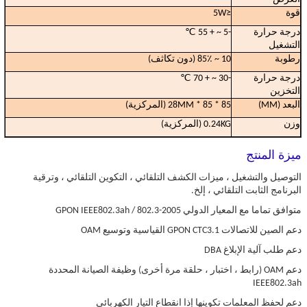
قوة
≤5W
درجة حرارة
-5 ~ + 55 ℃
التشغيل
رطوبة
10 ~ 85٪ (دون تكاثف)
درجة حرارة
-30 ~ + 70 ℃
التخزين
البعد (MM)
85 * 85 * 28MM (المركزية)
وزن
0.24KG (المركزية)
ميزة المنتج
التوصيل والتشغيل ، ميزات الكشف التلقائي ، التكوين التلقائي ، وترقية
البرنامج الثابت التلقائي ، إلخ.
متوافق تماما مع المعيار الدولي GPON IEEE802.3ah / 802.3-2005
دعم الصين للاتصالات GPON CTC3.1 القياسية وتوسيع OAM
دعم طلب آلية الإبلاغ DBA
دعم OAM (رابط ، اختبار ، حلقة مرة أخرى) وظيفة الصيانة المحددة
IEEE802.3ah
دعم لحفظ المعلمات تكوينها إذا انقطاع التيار الكهربائي