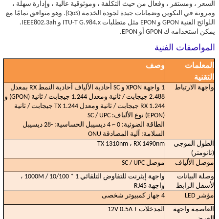
السعر ، ومستقر ، وفعال من حيث التكلفة ، وموثوقية عالية ، وإدارة سهلة ،
ومرونة في التكوين وضمانات جيدة لجودة الخدمة (QoS).
وهو متوافق تمامًا مع
اللوائح الفنية GPON و EPON مثل متطلبات ITU-T G.984.x و IEEE802.3ah.
يمكن استخدامه ك GPON أو EPON.
المواصفات الفنية
المعلمات
وصف
التقنية
واجهة الارتباط
1 واجهة XPON و SC أحادية الألياف أحادية النمط RX بمعدل
2.488 جيجابت / ثانية ومعدل 1.244 جيجابت / ثانية (GPON) و
RX 1.244 جيجابت / ثانية ومعدل TX 1.244 جيجابت / ثانية
(EPON) نوع الألياف: SC / UPC
الطاقة الضوئية: 0 ~ 4 ديسيبل الحساسية: -28 ديسيبل
السلامة: آلية المصادقة ONU
الطول الموجي
TX 1310nm ، RX 1490nm
(نانومتر)
موصل الألياف
موصل SC / UPC
وصلة البيانات
واجهة إيثرنت للتفاوض التلقائي 1 * 10/100 / 1000M ،
لأسفل الرابط
واجهة RJ45
مؤشر LED
4 جهاز كمبيوتر شخصى
العاصمة واجهة
المدخلات + 12V 0.5A
العرض