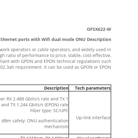
OFSX622-W
Ethernet ports with Wifi
dual mode
ONU
Description:
ork operators or cable operators, and widely used in
ratio of performance to price, stable, cost-effective,
compliant with GPON and EPON technical regulations such
E802.3ah requirement. it can be used as GPON or EPON.
Description
Tech parameters
iber RX 2.488 Gbits/s rate and TX
e and TX 1.244 Gbits/s (EPON) rate
Fiber type: SC/UPC
Up-link interface
28 dBm safety: ONU authentication
mechanism