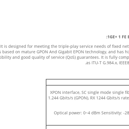
1GE+
1
FE 
designed for meeting the triple-play service needs of fixed netw
is based on mature GPON And Gigabit EPON technology, and has high 
xibility and good quality of service (QoS) guarantees. It is fully 
as ITU-T G.984.x, IEE
1 XPON interface, SC single mode single f
1.244 Gbits/s (GPON), RX 1244 Gbits/s rat
Optical power: 0~4 dBm Sensitivity: -