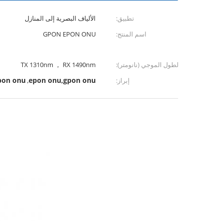
تطبيق:
الألياف البصرية إلى المنازل
GPON EPON ONU
اسم المنتج:
TX 1310nm ， RX 1490nm
الطول الموجي (نانومتر):
pon onu
epon onu,gpon onu
,
إبراز: