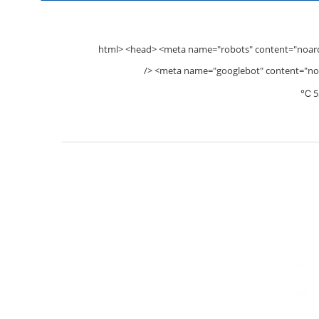
<html> <head> <meta name="robots" content="noar
/> <meta name="googlebot" content="n