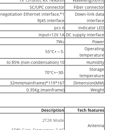
TX 1310nm, RX 1490nm
Wavelength(nm)
SC/UPC connector
Fiber connector
egotiation Ethernet interface,
Down-link data
RJ45 interface
interface
6 pcs
Indicator LED
Input+12V 1A
DC supply interface
≤7W
Power
Operating
-5～+55°C
temperature
10 to 85% (non-condensation)
Humidity
Storage
-30~+70°C
temperature
167*119*32mm(mainframe)
Dimension(MM)
0.35Kg (mainframe)
Weight
Description
Tech features
2T2R Mode
Antenna
5DBI Gain, Frequency: 2.4G