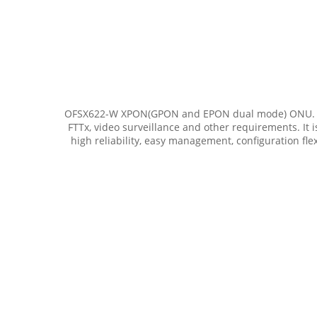
OFSX622-W XPON(GPON and EPON dual mode) ONU. It is 
FTTx, video surveillance and other requirements. It 
high reliability, easy management, configuration fle