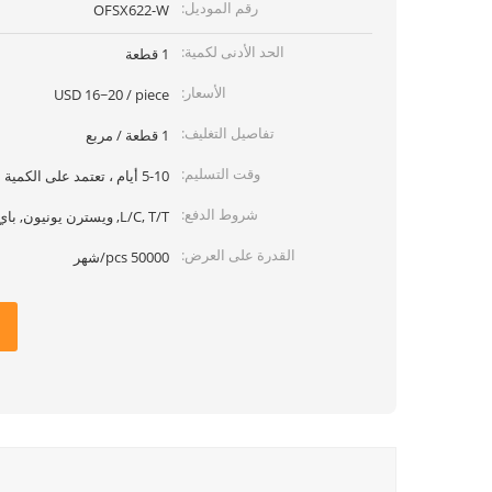
رقم الموديل:
OFSX622-W
الحد الأدنى لكمية:
1 قطعة
الأسعار:
USD 16~20 / piece
تفاصيل التغليف:
1 قطعة / مربع
وقت التسليم:
5-10 أيام ، تعتمد على الكمية
شروط الدفع:
L/C, T/T, ويسترن يونيون, باي بال
القدرة على العرض:
50000 pcs/شهر