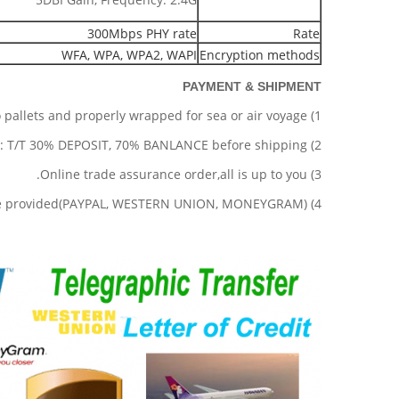
300Mbps PHY rate
Rate
WFA, WPA, WPA2, WAPI
Encryption methods
PAYMENT & SHIPMENT
1) Put each box into pallets and properly wrapped for sea or air voyage.
2) Standard payment terms: T/T 30% DEPOSIT, 70% BANLANCE before shipping.
3) Online trade assurance order,all is up to you.
4) More payment terms could be provided(PAYPAL, WESTERN UNION, MONEYGRAM).